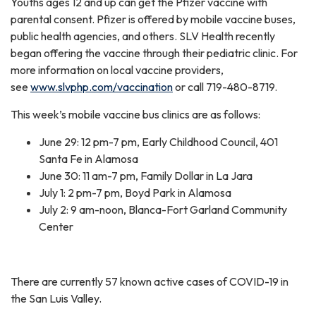
Youths ages 12 and up can get the Pfizer vaccine with
parental consent. Pfizer is offered by mobile vaccine buses,
public health agencies, and others. SLV Health recently
began offering the vaccine through their pediatric clinic. For
more information on local vaccine providers,
see
www.slvphp.com/vaccination
or call 719-480-8719.
This week’s mobile vaccine bus clinics are as follows:
June 29: 12 pm-7 pm, Early Childhood Council, 401
Santa Fe in Alamosa
June 30: 11 am-7 pm, Family Dollar in La Jara
July 1: 2 pm-7 pm, Boyd Park in Alamosa
July 2: 9 am-noon, Blanca-Fort Garland Community
Center
There are currently 57 known active cases of COVID-19 in
the San Luis Valley.